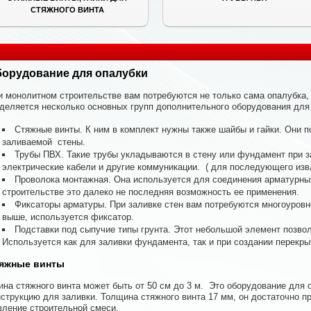
СТЯЖНОГО ВИНТА
орудование для опалубки
и монолитном строительстве вам потребуются не только сама опалубка,
деляется несколько основных групп дополнительного оборудования для
Стяжные винты. К ним в комплект нужны также шайбы и гайки. Они 
заливаемой стены.
Трубы ПВХ. Такие трубы укладываются в стену или фундамент при з
электрические кабели и другие коммуникации. ( для последующего извл
Проволока монтажная. Она используется для соединения арматурных
строительстве это далеко не последняя возможность ее применения.
Фиксаторы арматуры. При заливке стен вам потребуются многоуровн
выше, используется фиксатор.
Подставки под сыпучие типы грунта. Этот небольшой элемент позво
Используется как для заливки фундамента, так и при создании перекры
яжные винты
ина стяжного винта может быть от 50 см до 3 м. Это оборудование для 
нструкцию для заливки. Толщина стяжного винта 17 мм, он достаточно 
вление строительной смеси.